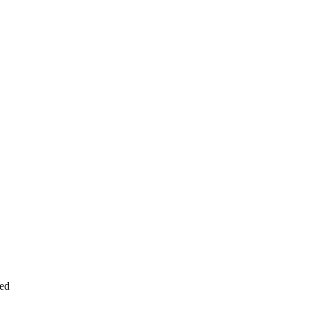
ed
Powered by MetInfo
沪ICP备18026818号-1