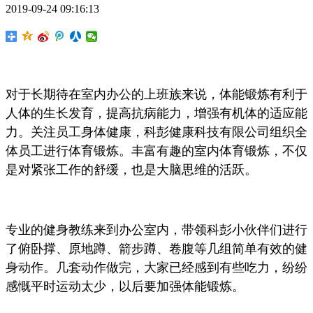
2019-09-24 09:16:13
对于长期待在室内办公的上班族来说，体能锻炼有利于
人体的生长发育，提高抗病能力，增强有机体的适应能
力。关注员工身体健康，科彭健康科技有限公司组织全
体员工进行体育锻炼。丰富有趣的室内体育锻炼，不仅
是对紧张工作的舒缓，也是大脑思维的活跃。
专业的健身教练来到办公室内，带领科彭小伙伴们进行
了俯卧撑、原地蹲、箭步蹲、卷腹等几组简单有效的健
身动作。几套动作做完，大家已经感到有些吃力，纷纷
感慨平时运动太少，以后要加强体能锻炼。