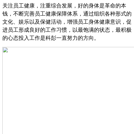
关注员工健康，注重综合发展，好的身体是革命的本
钱，不断完善员工健康保障体系，通过组织各种形式的
文化、娱乐以及保健活动，增强员工身体健康意识，促
进员工形成良好的工作习惯，以最饱满的状态，最积极
的心态投入工作是科彭一直努力的方向。